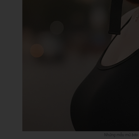
Những mẫu mũ bảo h