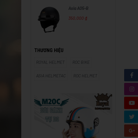
Asia A05-B
350,000 ₫
THƯƠNG HIỆU
ROYAL HELMET
ROC BIKE
ASIA HELMETAC
ROC HELMET