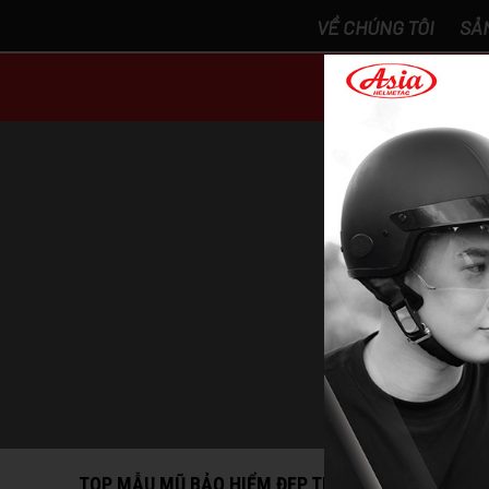
VỀ CHÚNG TÔI
SẢ
DANH MỤ
Top m
TOP MẪU MŨ BẢO HIỂM ĐẸP THỜI TRANG ĐƯỢC Y