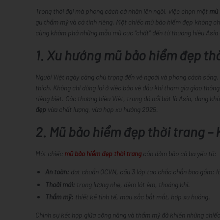
Trong thời đại mà phong cách cá nhân lên ngôi, việc chọn một
mũ 
gu thẩm mỹ và cá tính riêng. Một chiếc mũ bảo hiểm đẹp không chỉ 
cùng khám phá những mẫu mũ cực “chất” đến từ
thương hiệu Asia
1. Xu hướng mũ bảo hiểm đẹp thờ
Người Việt ngày càng chú trọng đến vẻ ngoài và phong cách sống. 
thích. Không chỉ dừng lại ở việc bảo vệ đầu khi tham gia giao thôn
riêng biệt. Các thương hiệu Việt, trong đó nổi bật là Asia, đang 
đẹp
vừa chất lượng, vừa hợp xu hướng 2025.
2. Mũ bảo hiểm đẹp thời trang –
Một chiếc
mũ bảo hiểm đẹp thời trang
cần đảm bảo cả ba yếu tố:
An toàn:
đạt chuẩn QCVN, cấu 3 lớp tạo chắc chắn bao gồm: lớ
Thoải mái:
trọng lượng nhẹ, đệm lót êm, thoáng khí.
Thẩm mỹ:
thiết kế tinh tế, màu sắc bắt mắt, hợp xu hướng.
Chính sự kết hợp giữa công năng và thẩm mỹ đã khiến những chiế