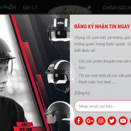
N PHẨM
ĐẠI LÝ
CHÍNH SÁCH
C SẢN PHẨM
- 0 ₫
ĐĂNG KÝ NHẬN TIN NGAY
0
Chúng tôi cam kết sẽ không gửi 
không quan trọng hoặc spam. Các
biết được về:
Các sản phẩm khuyến mại với m
hơn.
ẫu mũ bảo hiểm đẹp thời trang được yêu thíc
Tin tức mới nhất về các sản p
Trang chủ
/
Tin tức
/
Top mẫu mũ bảo hiểm đẹp thời trang được yêu thích nhất
flash sale, hot deal, ...
Đăng ký:
ÊU THÍCH NHẤT