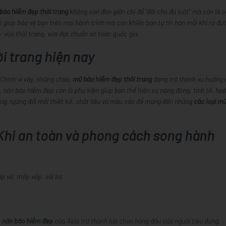
bảo hiểm đẹp thời trang
không còn đơn giản chỉ để “đội cho đủ luật” mà còn là c
giúp bảo vệ bạn trên mọi hành trình mà còn khiến bạn tự tin hơn mỗi khi ra đư
– vừa thời trang, vừa đạt chuẩn an toàn quốc gia.
i trang hiện nay
Chính vì vậy, những chiếc
mũ bảo hiểm đẹp thời trang
đang trở thành xu hướng 
g, nón bảo hiểm đẹp còn là phụ kiện giúp bạn thể hiện sự năng động, tinh tế, hoặ
không ngừng đổi mới thiết kế, chất liệu và màu sắc để mang đến những
các loại m
 Khi an toàn và phong cách song hành
p vỏ, mốp xốp, vải lót
c
nón bảo hiểm đẹp
của Asia trở thành lựa chọn hàng đầu của người tiêu dùng.