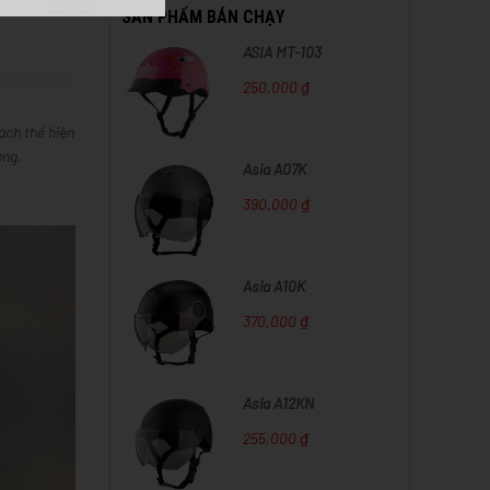
SẢN PHẨM BÁN CHẠY
ASIA MT-103
250,000 ₫
ách thể hiện
ờng.
Asia A07K
390,000 ₫
Asia A10K
370,000 ₫
Asia A12KN
255,000 ₫