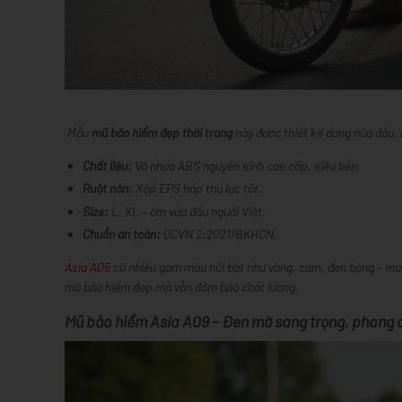
Mẫu
mũ bảo hiểm đẹp thời trang
này được thiết kế dạng nửa đầu, 
Chất liệu:
Vỏ nhựa ABS nguyên sinh cao cấp, siêu bền.
Ruột nón:
Xốp EPS hấp thụ lực tốt.
Size:
L, XL – ôm vừa đầu người Việt.
Chuẩn an toàn:
QCVN 2:2021/BKHCN.
Asia A05
có nhiều gam màu nổi bật như vàng, cam, đen bóng – mang
mũ bảo hiểm đẹp mà vẫn đảm bảo chất lượng.
Mũ bảo hiểm Asia A09 – Đen mờ sang trọng, phong