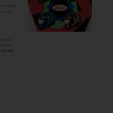
ách thể hiện
ờng.
Hãy
được yêu
c cá tính
ũ bảo hiểm