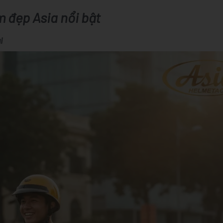
m đẹp Asia nổi bật
i