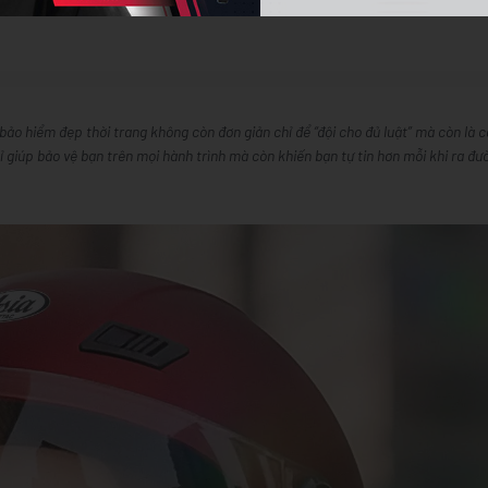
ảo hiểm đẹp thời trang không còn đơn giản chỉ để “đội cho đủ luật” mà còn là c
giúp bảo vệ bạn trên mọi hành trình mà còn khiến bạn tự tin hơn mỗi khi ra đư