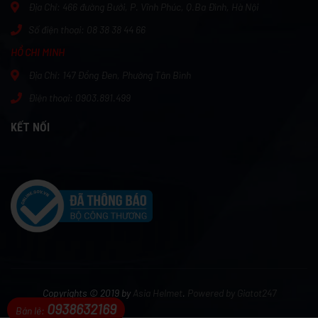
Địa Chỉ:
466 đường Bưởi, P. Vĩnh Phúc, Q.Ba Đình, Hà Nội
Số điện thoại:
08 38 38 44 66
HỒ CHI MINH
Địa Chỉ:
147 Đồng Đen, Phường Tân Bình
Điện thoại: 0903.891.499
KẾT NỐI
Copyrights © 2019 by
Asia Helmet
.
Powered by Giatot247
0938632169
Bán lẻ: