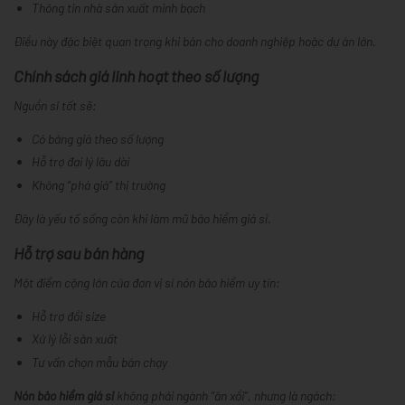
Thông tin nhà sản xuất minh bạch
Điều này đặc biệt quan trọng khi bán cho doanh nghiệp hoặc dự án lớn.
Chính sách giá linh hoạt theo số lượng
Nguồn sỉ tốt sẽ:
Có bảng giá theo số lượng
Hỗ trợ đại lý lâu dài
Không “phá giá” thị trường
Đây là yếu tố sống còn khi làm
mũ bảo hiểm giá sỉ
.
Hỗ trợ sau bán hàng
Một điểm cộng lớn của đơn vị
sỉ nón bảo hiểm
uy tín:
Hỗ trợ đổi size
Xử lý lỗi sản xuất
Tư vấn chọn mẫu bán chạy
Nón bảo hiểm giá sỉ
không phải ngành “ăn xổi”, nhưng là ngách: