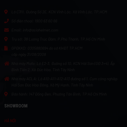
Lô C7/II, Đường Số 2E, KCN Vĩnh Lộc, Xã Vĩnh Lộc, TP.HCM
Số điện thoại:
1900 63 60 66
Email:
info@asiahelmet.com
Trụ sở:
38 Lương Trúc Đàm, P.Phú Thạnh, TP.Hồ Chí Minh
GPĐKKD:
0305880694 do sở KHĐT TP.HCM
cấp ngày 31/08/2008
Nhà máy Mafa:
Lô E2-3, Đường số 10, KCN Hải Sơn (GĐ 3+4), Ấp
Bình Tiền 2, Xã Đức Hòa, Tỉnh Tây Ninh
Nhà máy ACLA:
Lô A10-A11-A12-A13 đường số 1, Cụm công nghiệp
Hải Sơn Đức Hòa Đông, Xã Mỹ Hạnh, Tỉnh Tây Ninh
Bảo hành:
147 Đồng Đen, Phường Tân Bình, TP Hồ Chí Minh
SHOWROOM
HÀ NỘI