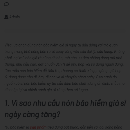
Admin
Việc lựa chọn đúng nón bảo hiểm giá sỉ ngay từ đầu đóng vai trò quan
trọng trong khả năng bán ra và xoay vòng vốn của đại lý, cửa hàng. Không
phải loại mũ nào giá rẻ cũng dễ bán, mà cần ưu tiên những dòng mũ phổ
thông, nhu cầu cao, đạt chuẩn QCVN để phù hợp với số đông người dùng.
Các mẫu nón bảo hiểm dễ tiêu thụ thường có thiết kế gọn gàng, giá hợp
lý, dùng được cho đi làm, đi học và di chuyển hằng ngày. Bên cạnh đó,
nguồn bỏ sỉ nón bảo hiểm uy tín cần đảm bảo chất lượng ổn định, mẫu mã
dễ nhập lại và chính sách giá rõ ràng theo số lượng.
1. Vì sao nhu cầu nón bảo hiểm giá sỉ
ngày càng tăng?
Mũ bảo hiểm là
sản phẩm
tiêu dùng bắt buộc, gắn liền với đời sống hằng