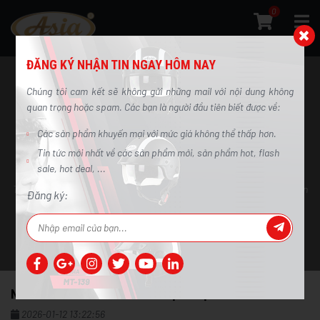
0
ĐĂNG KÝ NHẬN TIN NGAY HÔM NAY
Chúng tôi cam kết sẽ không gửi những mail với nội dung không
quan trọng hoặc spam. Các bạn là người đầu tiên biết được về:
Các sản phẩm khuyến mại với mức giá không thể thấp hơn.
Nón Bảo Hiểm Giá Sỉ Nên Nhập Loại Nào
Tin tức mới nhất về các sản phẩm mới, sản phẩm hot, flash
Để Dễ Bán
sale, hot deal, ...
Trang chủ
/
Tin tức
/
Nón Bảo Hiểm Giá Sỉ Nên Nhập Loại Nào Để Dễ Bán
Đăng ký:
NÓN BẢO HIỂM GIÁ SỈ NÊN NHẬP LOẠI NÀO ĐỂ DỄ BÁN
2026-01-12 13:22:56