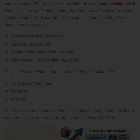
ngày của người Việt. Chính yếu tố này khiến thị trường
nón bảo hiểm giá sỉ
luôn duy trì nhu cầu ổn định, không phụ thuộc quá nhiều vào mùa vụ hay
xu hướng ngắn hạn. Trong thực tế, nhu cầu
bỏ sỉ nón bảo hiểm
đến từ
nhiều nhóm khác nhau:
Cửa hàng bán lẻ mũ bảo hiểm
Đại lý phụ tùng xe máy
Doanh nghiệp đặt mũ làm quà tặng
Đơn vị in logo, mũ bảo hiểm quảng cáo
So với nhiều ngành hàng khác,
sỉ mũ bảo hiểm
có ưu điểm lớn:
Vòng đời sản phẩm dài
Dễ bán lại
Ít lỗi mốt
Chính vì vậy, từ khóa
nón bảo hiểm giá sỉ
luôn có lượng tìm kiếm ổn định và
mang tính ý định mua thật, rất phù hợp để triển khai SEO B2B.