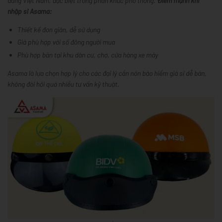
dùng Việt Nam, đặc biệt trong phân khúc phổ thông.
Điểm mạnh khi
nhập sỉ Asama:
Thiết kế đơn giản, dễ sử dụng
Giá phù hợp với số đông người mua
Phù hợp bán tại khu dân cư, chợ, cửa hàng xe máy
Asama là lựa chọn hợp lý cho các đại lý cần
nón bảo hiểm giá sỉ dễ bán
,
không đòi hỏi quá nhiều tư vấn kỹ thuật.