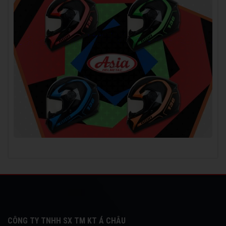
CÔNG TY TNHH SX TM KT Á CHÂU