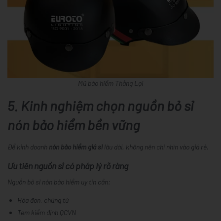
Mũ bảo hiểm Thắng Lợi
5. Kinh nghiệm chọn nguồn bỏ sỉ
nón bảo hiểm bền vững
Để kinh doanh
nón bảo hiểm giá sỉ
lâu dài, không nên chỉ nhìn vào giá rẻ.
Ưu tiên nguồn sỉ có pháp lý rõ ràng
Nguồn
bỏ sỉ nón bảo hiểm
uy tín cần:
Hóa đơn, chứng từ
Tem kiểm định QCVN