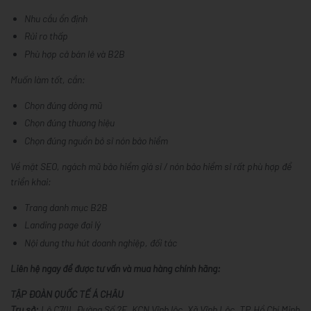
Nhu cầu ổn định
Rủi ro thấp
Phù hợp cả bán lẻ và B2B
Muốn làm tốt, cần:
Chọn đúng dòng mũ
Chọn đúng thương hiệu
Chọn đúng nguồn
bỏ sỉ nón bảo hiểm
Về mặt SEO, ngách
mũ bảo hiểm giá sỉ / nón bảo hiểm sỉ
rất phù hợp để
triển khai:
Trang danh mục B2B
Landing page đại lý
Nội dung thu hút doanh nghiệp, đối tác
Liên hệ ngay để được tư vấn và mua hàng chính hãng:
TẬP ĐOÀN QUỐC TẾ Á CHÂU
Trụ sở:
Lô C7/II, Đường Số 2E, KCN Vĩnh lộc, Xã Vĩnh Lộc, TP.Hồ Chí Minh