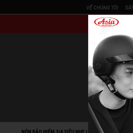
VỀ CHÚNG TÔI
SẢ
DANH MỤ
Nón bảo hiểm 
Trang 
NÓN BẢO HIỂM 3/4 SIÊU NHẸ LỰA CHỌN THOẢI MÁI