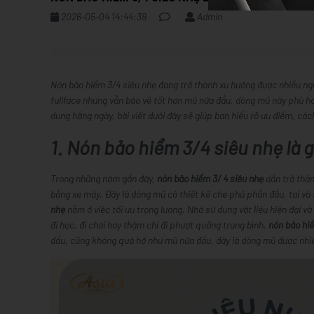
2026-05-04 14:44:39
Admin
Nón bảo hiểm 3/4 siêu nhẹ đang trở thành xu hướng được nhiều ng
fullface nhưng vẫn bảo vệ tốt hơn mũ nửa đầu, dòng mũ này phù hợ
dụng hằng ngày, bài viết dưới đây sẽ giúp bạn hiểu rõ ưu điểm, các
1. Nón bảo hiểm 3/4 siêu nhẹ là 
Trong những năm gần đây,
nón bảo hiểm 3/ 4 siêu nhẹ
dần trở thàn
bằng xe máy. Đây là dòng mũ có thiết kế che phủ phần đầu, tai và
nhẹ
nằm ở việc tối ưu trọng lượng. Nhờ sử dụng vật liệu hiện đại và
đi học, đi chơi hay thậm chí đi phượt quãng trung bình,
nón bảo hi
đầu, cũng không quá hở như mũ nửa đầu, đây là dòng mũ được nhiề