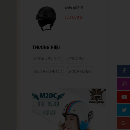
Asia A05-B
350,000 ₫
THƯƠNG HIỆU
ROYAL HELMET
ROC BIKE
ASIA HELMETAC
ROC HELMET