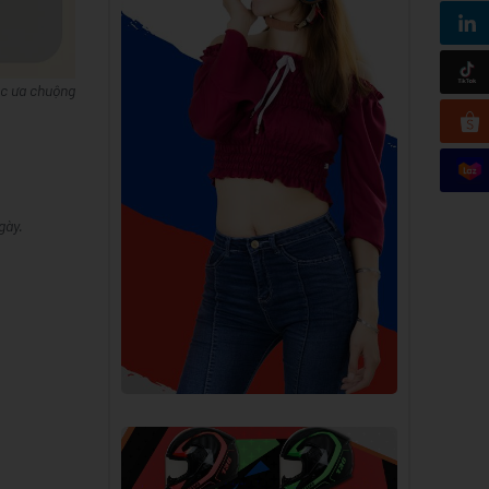
ợc ưa chuộng
gày.