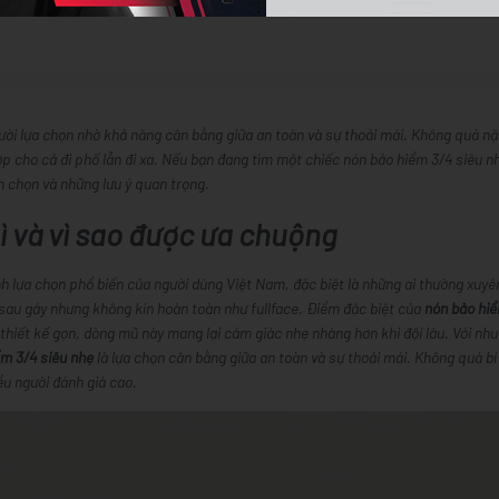
ười lựa chọn nhờ khả năng cân bằng giữa an toàn và sự thoải mái. Không quá n
p cho cả đi phố lẫn đi xa. Nếu bạn đang tìm một chiếc nón bảo hiểm 3/4 siêu n
h chọn và những lưu ý quan trọng.
gì và vì sao được ưa chuộng
h lựa chọn phổ biến của người dùng Việt Nam, đặc biệt là những ai thường xuyê
 sau gáy nhưng không kín hoàn toàn như fullface. Điểm đặc biệt của
nón bảo hiể
 thiết kế gọn, dòng mũ này mang lại cảm giác nhẹ nhàng hơn khi đội lâu. Với nhu
ểm 3/4 siêu nhẹ
là lựa chọn cân bằng giữa an toàn và sự thoải mái. Không quá bí
u người đánh giá cao.