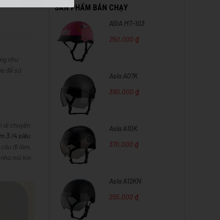
SẢN PHẨM BÁN CHẠY
ASIA MT-103
250,000 ₫
ặng như
hẹ để sử
Asia A07K
390,000 ₫
n di chuyển
Asia A10K
m 3 /4 siêu
370,000 ₫
 cầu đi làm,
 như mũ kín
Asia A12KN
255,000 ₫