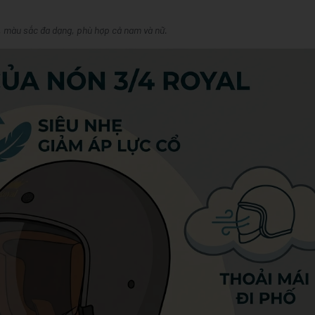
i, màu sắc đa dạng, phù hợp cả nam và nữ.