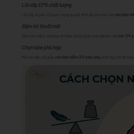
Lõi xốp EPS chất lượng
Lõi xốp là yếu tố quan trọng quyết định độ an toàn của
nón bảo hi
Đệm lót thoải mái
Đệm lót mềm, thoáng và tháo rời sẽ giúp trải nghiệm với
nón 3/4 s
Chọn size phù hợp
Mũ vừa đầu sẽ giúp
nón bảo hiểm 3/4 siêu nhẹ
phát huy tối đa hiệu