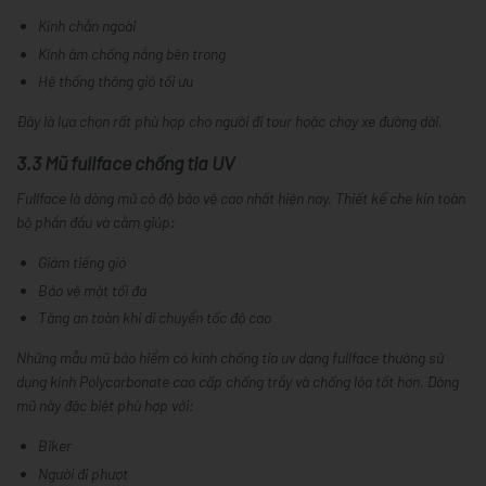
Kính chắn ngoài
Kính âm chống nắng bên trong
Hệ thống thông gió tối ưu
Đây là lựa chọn rất phù hợp cho người đi tour hoặc chạy xe đường dài.
3.3 Mũ fullface chống tia UV
Fullface là dòng mũ có độ bảo vệ cao nhất hiện nay. Thiết kế che kín toàn
bộ phần đầu và cằm giúp:
Giảm tiếng gió
Bảo vệ mặt tối đa
Tăng an toàn khi di chuyển tốc độ cao
Những mẫu mũ bảo hiểm có kính chống tia uv dạng fullface thường sử
dụng kính Polycarbonate cao cấp chống trầy và chống lóa tốt hơn. Dòng
mũ này đặc biệt phù hợp với:
Biker
Người đi phượt