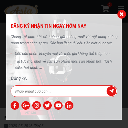
0
ĐĂNG KÝ NHẬN TIN NGAY HÔM NAY
Chúng tôi cam kết sẽ không gửi những mail với nội dung không
quan trọng hoặc spam. Các bạn là người đầu tiên biết được về:
Các sản phẩm khuyến mại với mức giá không thể thấp hơn.
Mũ bảo hiểm có kính chống tia UV là gì?
Tin tức mới nhất về các sản phẩm mới, sản phẩm hot, flash
sale, hot deal, ...
Trang chủ
/
Tin tức
/
Mũ bảo hiểm có kính chống tia UV là gì?
Đăng ký:
MŨ BẢO HIỂM CÓ KÍNH CHỐNG TIA UV LÀ GÌ?
2026-05-25 16:38:05