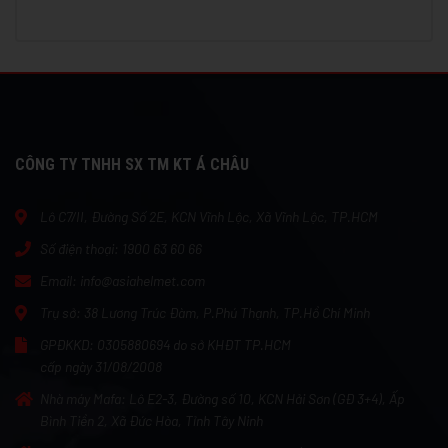
CÔNG TY TNHH SX TM KT Á CHÂU
Lô C7/II, Đường Số 2E, KCN Vĩnh Lộc, Xã Vĩnh Lộc, TP.HCM
Số điện thoại:
1900 63 60 66
Email:
info@asiahelmet.com
Trụ sở:
38 Lương Trúc Đàm, P.Phú Thạnh, TP.Hồ Chí Minh
GPĐKKD:
0305880694 do sở KHĐT TP.HCM
cấp ngày 31/08/2008
Nhà máy Mafa:
Lô E2-3, Đường số 10, KCN Hải Sơn (GĐ 3+4), Ấp
Bình Tiền 2, Xã Đức Hòa, Tỉnh Tây Ninh