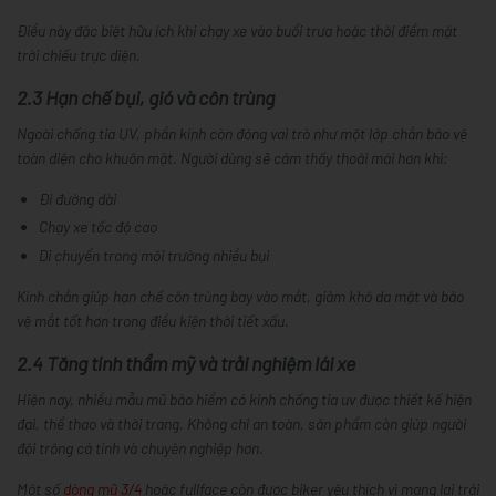
Điều này đặc biệt hữu ích khi chạy xe vào buổi trưa hoặc thời điểm mặt
trời chiếu trực diện.
2.3 Hạn chế bụi, gió và côn trùng
Ngoài chống tia UV, phần kính còn đóng vai trò như một lớp chắn bảo vệ
toàn diện cho khuôn mặt. Người dùng sẽ cảm thấy thoải mái hơn khi:
Đi đường dài
Chạy xe tốc độ cao
Di chuyển trong môi trường nhiều bụi
Kính chắn giúp hạn chế côn trùng bay vào mắt, giảm khô da mặt và bảo
vệ mắt tốt hơn trong điều kiện thời tiết xấu.
2.4 Tăng tính thẩm mỹ và trải nghiệm lái xe
Hiện nay, nhiều mẫu mũ bảo hiểm có kính chống tia uv được thiết kế hiện
đại, thể thao và thời trang. Không chỉ an toàn, sản phẩm còn giúp người
đội trông cá tính và chuyên nghiệp hơn.
Một số
dòng mũ 3/4
hoặc fullface còn được biker yêu thích vì mang lại trải