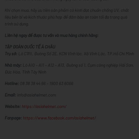
Khi chọn mua, hãy ưu tiên sản phẩm có kính đạt chuẩn chống UV, chất
liệu bền bỉ và kích thước phù hợp để đảm bảo an toàn tối đa trong quá
trình sử dụng.
Liên hệ ngay để được tư vấn và mua hàng chính hãng:
TẬP ĐOÀN QUỐC TẾ Á CHÂU
Trụ sở:
Lô C7/II, Đường Số 2E, KCN Vĩnh lộc, Xã Vĩnh Lộc, TP.Hồ Chí Minh
Nhà máy:
Lô A10 – A11 – A12 – A13, Đường số 1, Cụm công nghiệp Hải Sơn,
Đức Hòa, Tỉnh Tây Ninh
Hotline:
08 38 38 44 66 – 1900 63 6066
Email:
info@asiahelmet.com
Website:
https://asiahelmet.com/
Fanpage:
https://www.facebook.com/asiahelmet/