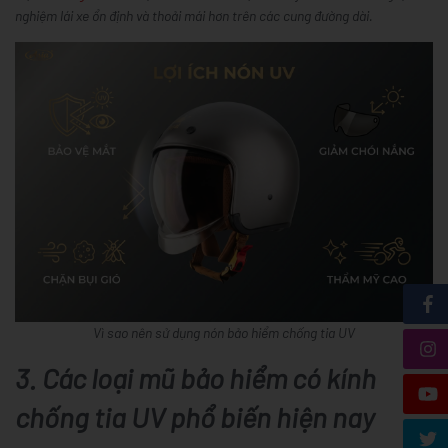
nghiệm lái xe ổn định và thoải mái hơn trên các cung đường dài.
Vì sao nên sử dụng nón bảo hiểm chống tia UV
3. Các loại mũ bảo hiểm có kính
chống tia UV phổ biến hiện nay