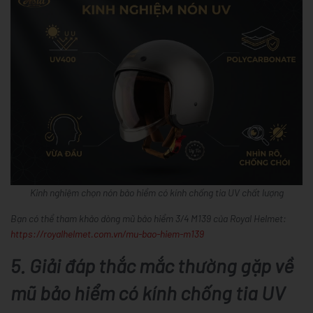
Kinh nghiệm chọn nón bảo hiểm có kính chống tia UV chất lượng
Bạn có thể tham khảo dòng mũ bảo hiểm 3/4 M139 của Royal Helmet:
https://royalhelmet.com.vn/mu-bao-hiem-m139
5. Giải đáp thắc mắc thường gặp về
mũ bảo hiểm có kính chống tia UV