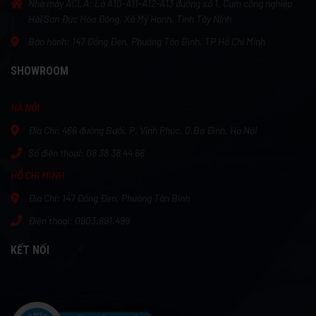
Nhà máy ACLA:
Lô A10-A11-A12-A13 đường số 1, Cụm công nghiệp
Hải Sơn Đức Hòa Đông, Xã Mỹ Hạnh, Tỉnh Tây Ninh
Bảo hành:
147 Đồng Đen, Phường Tân Bình, TP Hồ Chí Minh
SHOWROOM
HÀ NỘI
Địa Chỉ:
466 đường Bưởi, P. Vĩnh Phúc, Q.Ba Đình, Hà Nội
Số điện thoại:
08 38 38 44 66
HỒ CHI MINH
Địa Chỉ:
147 Đồng Đen, Phường Tân Bình
Điện thoại: 0903.891.499
KẾT NỐI