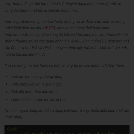
này thường được phủ lớp chống UV chuyên dụng nhằm bảo vệ mắt và
vùng da quanh mắt khi di chuyển ngoài trời.
Hiện nay, nhiều dòng nón bảo hiểm chống tia uv được sản xuất với công
nghệ kính hiện đại như
UV400
, kính khói chống chói hoặc kính
Polycarbonate đa lớp giúp tăng độ bền và khả năng bảo vệ. Khác với kính
thông thường chỉ có tác dụng chắn gió và bụi, kính chống UV giúp hạn chế
tác động từ tia UVA và UVB – nguyên nhân gây mỏi mắt, chói mắt và ảnh
hưởng lâu dài đến thị lực.
Một số dòng mũ bảo hiểm có kính chống tia uv còn được tích hợp thêm:
Kính âm bên trong chống nắng
Kính chống lóa khi đi ban ngày
Kính đổi màu theo ánh sáng
Thiết kế 2 kính tiện lợi cho đi tour
Nhờ đó, người dùng có thể sử dụng linh hoạt trong nhiều điều kiện thời tiết
khác nhau.