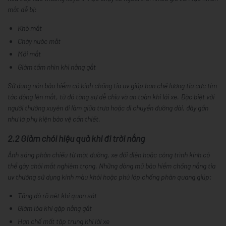
mắt dễ bị:
Khô mắt
Chảy nước mắt
Mỏi mắt
Giảm tầm nhìn khi nắng gắt
Sử dụng nón bảo hiểm có kính chống tia uv giúp hạn chế lượng tia cực tím
tác động lên mắt, từ đó tăng sự dễ chịu và an toàn khi lái xe. Đặc biệt với
người thường xuyên đi làm giữa trưa hoặc di chuyển đường dài, đây gần
như là phụ kiện bảo vệ cần thiết.
2.2 Giảm chói hiệu quả khi đi trời nắng
Ánh sáng phản chiếu từ mặt đường, xe đối diện hoặc công trình kính có
thể gây chói mắt nghiêm trọng. Những dòng mũ bảo hiểm chống nắng tia
uv thường sử dụng kính màu khói hoặc phủ lớp chống phản quang giúp:
Tăng độ rõ nét khi quan sát
Giảm lóa khi gặp nắng gắt
Hạn chế mất tập trung khi lái xe