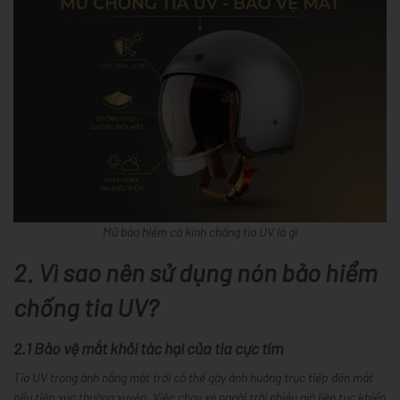
Mũ bảo hiểm có kính chống tia UV là gì
2. Vì sao nên sử dụng nón bảo hiểm
chống tia UV?
2.1 Bảo vệ mắt khỏi tác hại của tia cực tím
Tia UV trong ánh nắng mặt trời có thể gây ảnh hưởng trực tiếp đến mắt
nếu tiếp xúc thường xuyên. Việc chạy xe ngoài trời nhiều giờ liên tục khiến