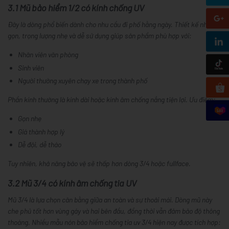
3.1 Mũ bảo hiểm 1/2 có kính chống UV
Đây là dòng phổ biến dành cho nhu cầu đi phố hằng ngày. Thiết kế nhỏ
gọn, trọng lượng nhẹ và dễ sử dụng giúp sản phẩm phù hợp với:
Nhân viên văn phòng
Sinh viên
Người thường xuyên chạy xe trong thành phố
Phần kính thường là kính dài hoặc kính âm chống nắng tiện lợi. Ưu điểm:
Gọn nhẹ
Giá thành hợp lý
Dễ đội, dễ tháo
Tuy nhiên, khả năng bảo vệ sẽ thấp hơn dòng 3/4 hoặc fullface.
3.2 Mũ 3/4 có kính âm chống tia UV
Mũ 3/4 là lựa chọn cân bằng giữa an toàn và sự thoải mái. Dòng mũ này
che phủ tốt hơn vùng gáy và hai bên đầu, đồng thời vẫn đảm bảo độ thông
thoáng. Nhiều mẫu nón bảo hiểm chống tia uv 3/4 hiện nay được tích hợp: