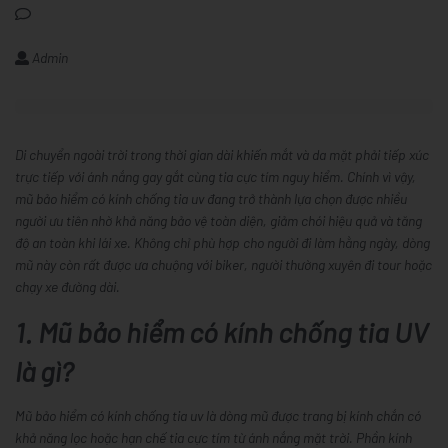
Admin
Di chuyển ngoài trời trong thời gian dài khiến mắt và da mặt phải tiếp xúc
trực tiếp với ánh nắng gay gắt cùng tia cực tím nguy hiểm. Chính vì vậy,
mũ bảo hiểm có kính chống tia uv đang trở thành lựa chọn được nhiều
người ưu tiên nhờ khả năng bảo vệ toàn diện, giảm chói hiệu quả và tăng
độ an toàn khi lái xe. Không chỉ phù hợp cho người đi làm hằng ngày, dòng
mũ này còn rất được ưa chuộng với biker, người thường xuyên đi tour hoặc
chạy xe đường dài.
1. Mũ bảo hiểm có kính chống tia UV
là gì?
Mũ bảo hiểm có kính chống tia uv là dòng mũ được trang bị kính chắn có
khả năng lọc hoặc hạn chế tia cực tím từ ánh nắng mặt trời. Phần kính