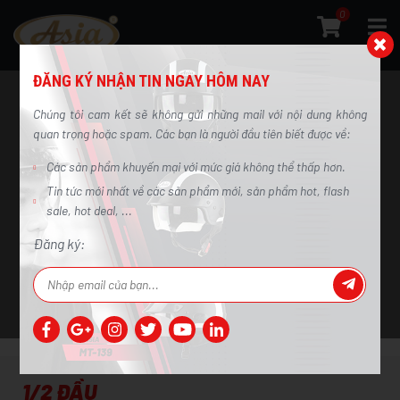
0
ĐĂNG KÝ NHẬN TIN NGAY HÔM NAY
Chúng tôi cam kết sẽ không gửi những mail với nội dung không
quan trọng hoặc spam. Các bạn là người đầu tiên biết được về:
Các sản phẩm khuyến mại với mức giá không thể thấp hơn.
1/2 đầu
Tin tức mới nhất về các sản phẩm mới, sản phẩm hot, flash
sale, hot deal, ...
Trang chủ
/
Sản phẩm
/
1/2 đầu
Đăng ký:
1/2 ĐẦU