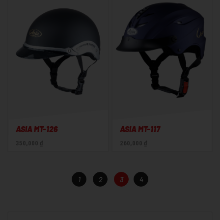
ASIA MT-126
ASIA MT-117
350,000 ₫
260,000 ₫
1
2
3
4