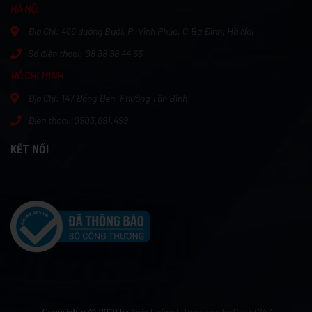
HÀ NỘI
Địa Chỉ:
466 đường Bưởi, P. Vĩnh Phúc, Q.Ba Đình, Hà Nội
Số điện thoại:
08 38 38 44 66
HỒ CHI MINH
Địa Chỉ:
147 Đồng Đen, Phường Tân Bình
Điện thoại: 0903.891.499
KẾT NỐI
Copyrights © 2019 by
Asia Helmet
.
Powered by Giatot247