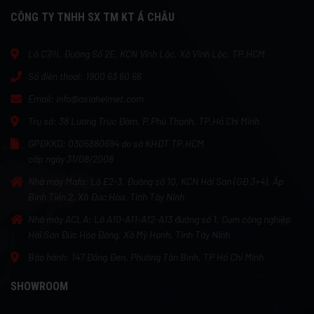
CÔNG TY TNHH SX TM KT Á CHÂU
Lô C7/II, Đường Số 2E, KCN Vĩnh Lộc, Xã Vĩnh Lộc, TP.HCM
Số điện thoại:
1900 63 60 66
Email:
info@asiahelmet.com
Trụ sở:
38 Lương Trúc Đàm, P.Phú Thạnh, TP.Hồ Chí Minh
GPĐKKD:
0305880694 do sở KHĐT TP.HCM
cấp ngày 31/08/2008
Nhà máy Mafa:
Lô E2-3, Đường số 10, KCN Hải Sơn (GĐ 3+4), Ấp
Bình Tiền 2, Xã Đức Hòa, Tỉnh Tây Ninh
Nhà máy ACLA:
Lô A10-A11-A12-A13 đường số 1, Cụm công nghiệp
Hải Sơn Đức Hòa Đông, Xã Mỹ Hạnh, Tỉnh Tây Ninh
Bảo hành:
147 Đồng Đen, Phường Tân Bình, TP Hồ Chí Minh
SHOWROOM