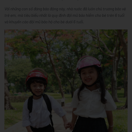
Với những con số đáng báo động này, nhà nước đã luôn chủ trương bảo vệ
trẻ em, mà tiêu biểu nhất là quy định đội mũ bảo hiểm cho bé trên 6 tuổi
và khuyến cáo đội mũ bảo hộ cho bé dưới 6 tuổi.