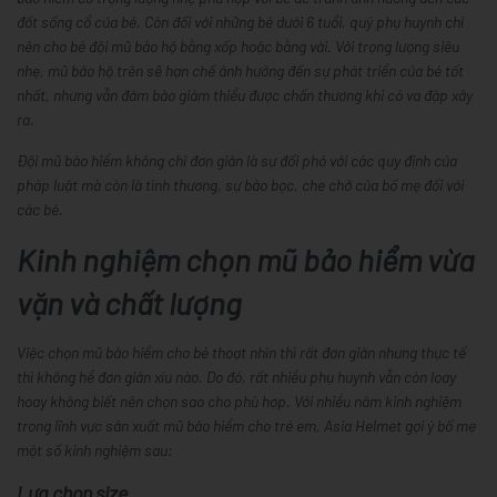
đốt sống cổ của bé. Còn đối với những bé dưới 6 tuổi, quý phụ huynh chỉ
nên cho bé đội mũ bảo hộ bằng xốp hoặc bằng vải. Với trọng lượng siêu
nhẹ, mũ bảo hộ trên sẽ hạn chế ảnh hưởng đến sự phát triển của bé tốt
nhất, nhưng vẫn đảm bảo giảm thiểu được chấn thương khi có va đập xảy
ra.
Đội mũ bảo hiểm không chỉ đơn giản là sự đối phó với các quy định của
pháp luật mà còn là tình thương, sự bảo bọc, che chở của bố mẹ đối với
các bé.
Kinh nghiệm chọn mũ bảo hiểm vừa
vặn và chất lượng
Việc chọn mũ bảo hiểm cho bé thoạt nhìn thì rất đơn giản nhưng thực tế
thì không hề đơn giản xíu nào. Do đó, rất nhiều phụ huynh vẫn còn loay
hoay không biết nên chọn sao cho phù hợp. Với nhiều năm kinh nghiệm
trong lĩnh vực sản xuất mũ bảo hiểm cho trẻ em, Asia Helmet gợi ý bố mẹ
một số kinh nghiệm sau:
Lựa chọn size