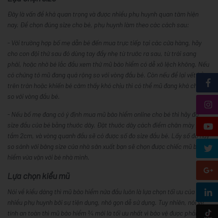
Đây là vấn đề khá quan trọng và được nhiều phụ huynh quan tâm hiện
nay. Để chọn đúng size cho bé, phụ huynh làm theo các cách sau:
- Với trường hợp bố mẹ dẫn bé đến mua trực tiếp tại các cửa hàng, hãy
cho con đội thử sau đó dùng tay đẩy nhẹ từ trước ra sau, từ trái sang
phải, hoặc nhờ bé lắc đầu xem thử mũ bảo hiểm có dễ xô lệch không. Nếu
có chứng tỏ mũ đang quá rộng so với vòng đầu bé. Còn nếu để lại vết hằn
trên trán hoặc khiến bé cảm thấy khó chịu thì có thể mũ đang khá chật
so với vòng đầu bé.
- Nếu bố mẹ đang có ý định mua mũ bảo hiểm online cho bé thì hãy đo
size đầu của bé bằng thước dây. Đặt thước dây cách điểm chân mày bé
tầm 2cm, và vòng quanh đầu sẽ có được số đo size đầu bé. Lấy số đo này
so sánh với bảng size của nhà sản xuất bạn sẽ chọn được chiếc mũ bảo
hiểm vừa vặn với bé nhà mình.
Lựa chọn kiểu mũ
Nói về kiểu dáng thì mũ bảo hiểm nửa đầu luôn là lựa chọn tối ưu của
nhiều phụ huynh bởi sự tiện dụng, nhỏ gọn dễ sử dụng. Tuy nhiên, nói về
tính an toàn thì mũ bảo hiểm ¾ mới là tối ưu nhất vì bảo vệ được phần