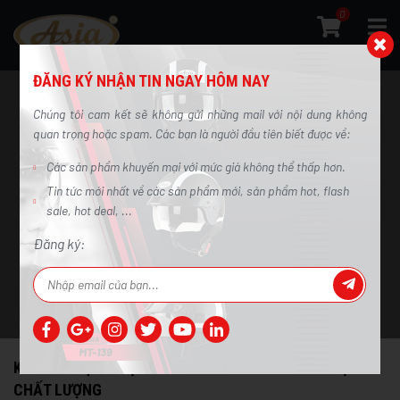
0
ĐĂNG KÝ NHẬN TIN NGAY HÔM NAY
Chúng tôi cam kết sẽ không gửi những mail với nội dung không
quan trọng hoặc spam. Các bạn là người đầu tiên biết được về:
Kinh nghiệm chọn mũ bảo hiểm trẻ em
Các sản phẩm khuyến mại với mức giá không thể thấp hơn.
Tin tức mới nhất về các sản phẩm mới, sản phẩm hot, flash
vừa vặn và chất lượng
sale, hot deal, ...
Trang chủ
/
Tin tức
/
Kinh nghiệm chọn mũ bảo hiểm trẻ em vừa vặn và
Đăng ký:
chất lượng
KINH NGHIỆM CHỌN MŨ BẢO HIỂM TRẺ EM VỪA VẶN VÀ
CHẤT LƯỢNG