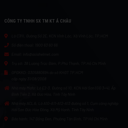
CÔNG TY TNHH SX TM KT Á CHÂU
Lô C7/II, Đường Số 2E, KCN Vĩnh Lộc, Xã Vĩnh Lộc, TP.HCM
Số điện thoại:
1900 63 60 66
Email:
info@asiahelmet.com
Trụ sở:
38 Lương Trúc Đàm, P.Phú Thạnh, TP.Hồ Chí Minh
GPĐKKD:
0305880694 do sở KHĐT TP.HCM
cấp ngày 31/08/2008
Nhà máy Mafa:
Lô E2-3, Đường số 10, KCN Hải Sơn (GĐ 3+4), Ấp
Bình Tiền 2, Xã Đức Hòa, Tỉnh Tây Ninh
Nhà máy ACLA:
Lô A10-A11-A12-A13 đường số 1, Cụm công nghiệp
Hải Sơn Đức Hòa Đông, Xã Mỹ Hạnh, Tỉnh Tây Ninh
Bảo hành:
147 Đồng Đen, Phường Tân Bình, TP Hồ Chí Minh