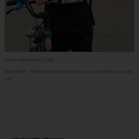
Mũ bảo hiểm Asia MT-134KS
Asia Helmet - Mũ bảo hiểm trẻ em chất lượng cao, trợ thủ đắc lực của bố
mẹ!