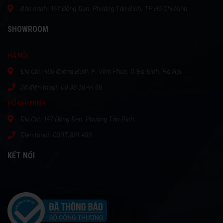
Bảo hành:
147 Đồng Đen, Phường Tân Bình, TP Hồ Chí Minh
SHOWROOM
HÀ NỘI
Địa Chỉ:
466 đường Bưởi, P. Vĩnh Phúc, Q.Ba Đình, Hà Nội
Số điện thoại:
08 38 38 44 66
HỒ CHI MINH
Địa Chỉ:
147 Đồng Đen, Phường Tân Bình
Điện thoại: 0903.891.499
KẾT NỐI