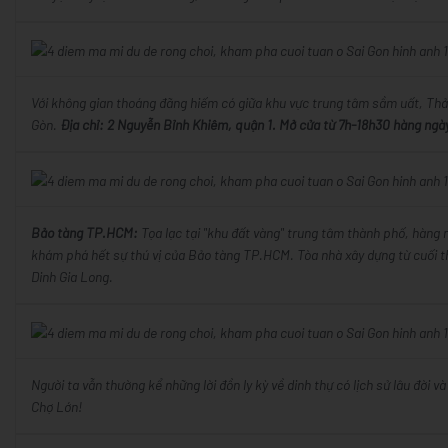
Với không gian thoáng đãng hiếm có giữa khu vực trung tâm sầm uất, Thảo
Gòn.
Địa chỉ: 2 Nguyễn Bỉnh Khiêm, quận 1. Mở cửa từ 7h-18h30 hàng ngày
Bảo tàng TP.HCM:
Tọa lạc tại "khu đất vàng" trung tâm thành phố, hàng n
khám phá hết sự thú vị của Bảo tàng TP.HCM. Tòa nhà xây dựng từ cuối th
Dinh Gia Long.
Người ta vẫn thường kể những lời đồn ly kỳ về dinh thự có lịch sử lâu đời
Chợ Lớn!