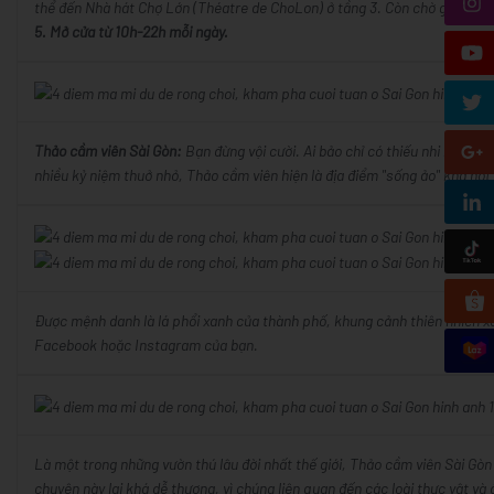
thể đến Nhà hát Chợ Lớn (Théatre de ChoLon) ở tầng 3. Còn chờ gì mà khô
5. Mở cửa từ 10h-22h mỗi ngày.
Thảo cầm viên Sài Gòn:
Bạn đừng vội cười. Ai bảo chỉ có thiếu nhi mới đượ
nhiều kỷ niệm thuở nhỏ, Thảo cầm viên hiện là địa điểm "sống ảo" khá hot 
Được mệnh danh là lá phổi xanh của thành phố, khung cảnh thiên nhiên xa
Facebook hoặc Instagram của bạn.
Là một trong những vườn thú lâu đời nhất thế giới, Thảo cầm viên Sài Gò
chuyện này lại khá dễ thương, vì chúng liên quan đến các loài thực vật và