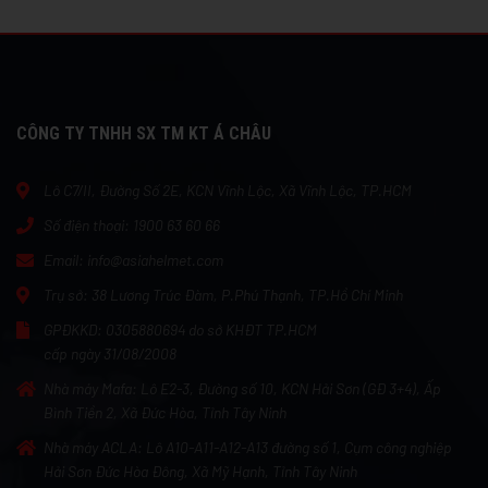
CÔNG TY TNHH SX TM KT Á CHÂU
Lô C7/II, Đường Số 2E, KCN Vĩnh Lộc, Xã Vĩnh Lộc, TP.HCM
Số điện thoại:
1900 63 60 66
Email:
info@asiahelmet.com
Trụ sở:
38 Lương Trúc Đàm, P.Phú Thạnh, TP.Hồ Chí Minh
GPĐKKD:
0305880694 do sở KHĐT TP.HCM
cấp ngày 31/08/2008
Nhà máy Mafa:
Lô E2-3, Đường số 10, KCN Hải Sơn (GĐ 3+4), Ấp
Bình Tiền 2, Xã Đức Hòa, Tỉnh Tây Ninh
Nhà máy ACLA:
Lô A10-A11-A12-A13 đường số 1, Cụm công nghiệp
Hải Sơn Đức Hòa Đông, Xã Mỹ Hạnh, Tỉnh Tây Ninh