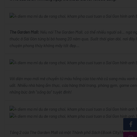
The Garden Mall:
Nếu nói The Garden Mall, có thể nhiều người sẽ… ngơ ngá
thuộc ở Sài Gòn từng bị bỏ hoang 20 năm qua. Suốt thời gian dài, nơi đây
chuyện phong thủy không mấy tốt đẹp…
Với diện mạo mới mẻ chuyển từ màu hồng của tòa nhà cũ sang màu xanh m
uất. Nhiều nhà hàng ẩm thực, cửa hàng thời trang, phòng gym, game cen
những bức ảnh "sống ảo" tuyệt đỉnh!
Tầng 2 của The Garden Mall có một Thành phố Sách (Book City) hơn 2.000 