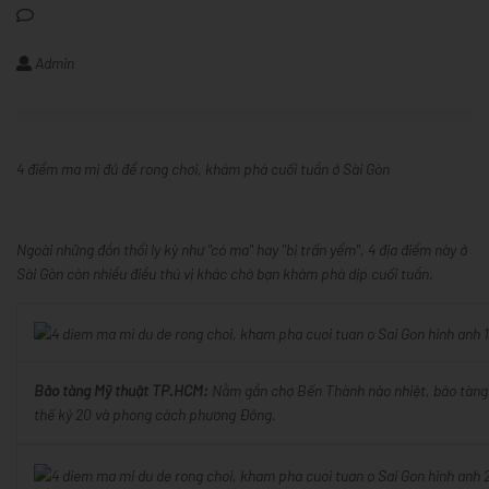
Admin
4 điểm ma mị đủ để rong chơi, khám phá cuối tuần ở Sài Gòn
Ngoài những đồn thổi ly kỳ như "có ma" hay "bị trấn yểm", 4 địa điểm này ở
Sài Gòn còn nhiều điều thú vị khác chờ bạn khám phá dịp cuối tuần.
Bảo tàng Mỹ thuật TP.HCM:
Nằm gần chợ Bến Thành náo nhiệt, bảo tàng là
thế kỷ 20 và phong cách phương Đông.