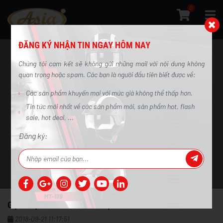
0
ĐĂNG KÝ NHẬN TIN NGAY HÔM NAY
Chúng tôi cam kết sẽ không gửi những mail với nội dung không
quan trọng hoặc spam. Các bạn là người đầu tiên biết được về:
Các sản phẩm khuyến mại với mức giá không thể thấp hơn.
Gợi ý địa điểm rong chơi, khám phá cuối
Tin tức mới nhất về các sản phẩm mới, sản phẩm hot, flash
tuần
sale, hot deal, ...
Trang chủ
/
Tin tức
/
Gợi ý địa điểm rong chơi, khám phá cuối tuần
Đăng ký:
GỢI Ý ĐỊA ĐIỂM RONG CHƠI, KHÁM PHÁ CUỐI TUẦN
2018-09-21 11:17:51