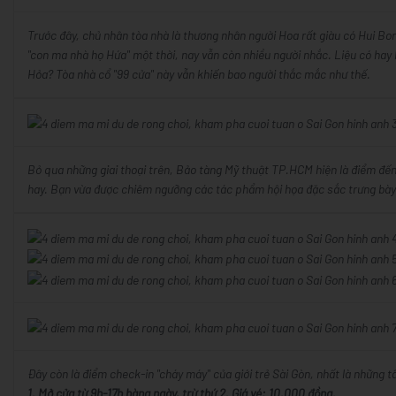
Trước đây, chủ nhân tòa nhà là thương nhân người Hoa rất giàu có Hui Bo
"con ma nhà họ Hứa" một thời, nay vẫn còn nhiều người nhắc. Liệu có ha
Hỏa? Tòa nhà cổ "99 cửa" này vẫn khiến bao người thắc mắc như thế.
Bỏ qua những giai thoại trên, Bảo tàng Mỹ thuật TP.HCM hiện là điểm đến
hay. Bạn vừa được chiêm ngưỡng các tác phẩm hội họa đặc sắc trưng bày 
Đây còn là điểm check-in "cháy máy" của giới trẻ Sài Gòn, nhất là những 
1. Mở cửa từ 9h-17h hàng ngày, trừ thứ 2. Giá vé: 10.000 đồng.