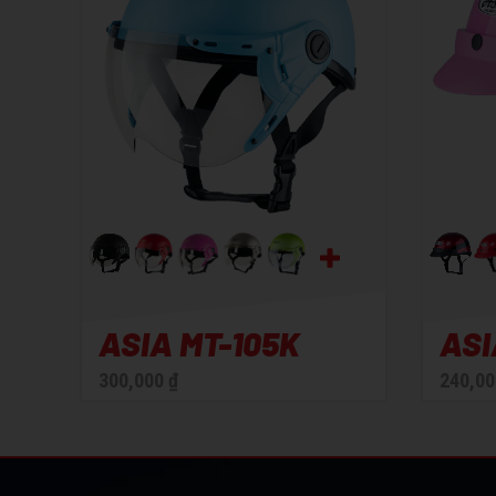
- Trọng lượng: 654g +- 50g
- Trọng lượng: 45
ASIA MT-105K
ASI
300,000 ₫
240,00