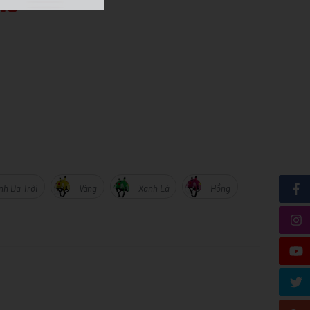
HU
nh Da Trời
Vàng
Xanh Lá
Hồng