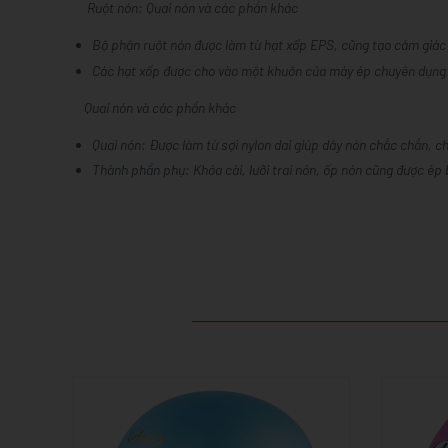
Ruột nón: Quai nón và các phần khác
Bộ phận ruột nón được làm từ hạt xốp EPS, cũng tạo cảm giá
Các hạt xốp được cho vào một khuôn của máy ép chuyên dụng vớ
Quai nón và các phần khác
Quai nón: Được làm từ sợi nylon dai giúp dây nón chắc chắn, ch
Thành phần phụ: Khóa cài, lưỡi trai nón, ốp nón cũng được ép
- Chất liệu: Vỏ nón làm từ nhựa ABS
- Chất liệu: Vỏ n
- Mốp xốp: làm bằng EPS
- Mốp xốp: làm 
- Size L: 54-57cm
- Size M: 54-57c