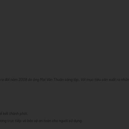
số
số
lượng
lượng
sản
sản
phẩm
phẩm
đi
lên
1
1
 ra đời năm 2008 do ông Mai Văn Thuận sáng lập. Với mục tiêu sản xuất ra nhữ
ể kết thành phôi.
ơng trực tiếp và bảo vệ an toàn cho người sử dụng.