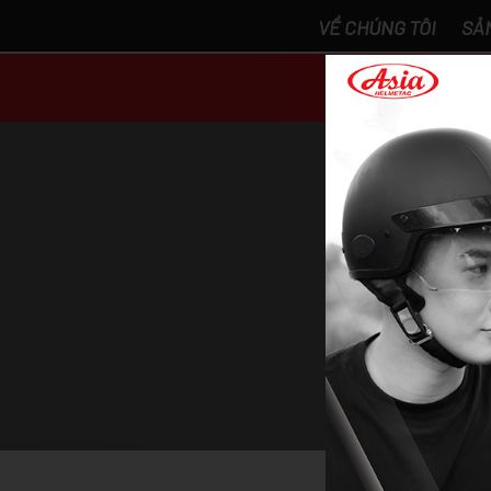
VỀ CHÚNG TÔI
SẢ
DANH MỤ