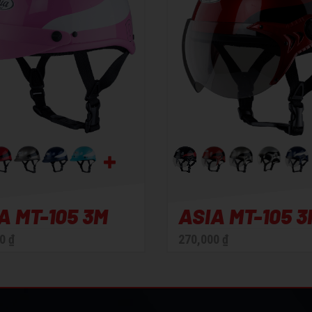
7g +- 50g
- Trọng lượng: 654g +- 50g
A MT-105 3M
ASIA MT-105 
0 ₫
270,000 ₫