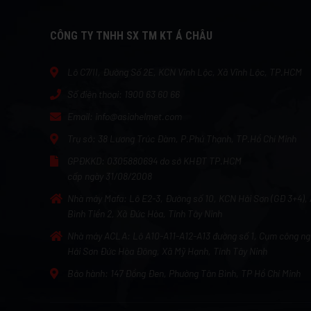
CÔNG TY TNHH SX TM KT Á CHÂU
Lô C7/II, Đường Số 2E, KCN Vĩnh Lộc, Xã Vĩnh Lộc, TP.HCM
Số điện thoại:
1900 63 60 66
Email:
info@asiahelmet.com
Trụ sở:
38 Lương Trúc Đàm, P.Phú Thạnh, TP.Hồ Chí Minh
GPĐKKD:
0305880694 do sở KHĐT TP.HCM
cấp ngày 31/08/2008
Nhà máy Mafa:
Lô E2-3, Đường số 10, KCN Hải Sơn (GĐ 3+4),
Bình Tiền 2, Xã Đức Hòa, Tỉnh Tây Ninh
Nhà máy ACLA:
Lô A10-A11-A12-A13 đường số 1, Cụm công ng
Hải Sơn Đức Hòa Đông, Xã Mỹ Hạnh, Tỉnh Tây Ninh
Bảo hành:
147 Đồng Đen, Phường Tân Bình, TP Hồ Chí Minh