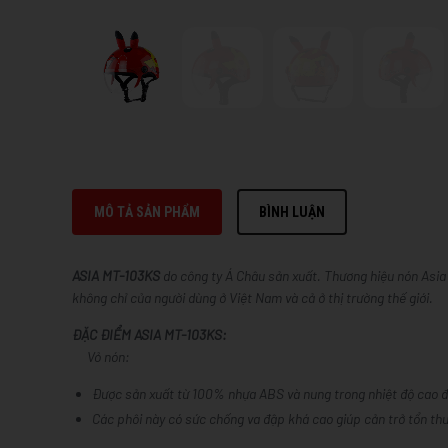
MÔ TẢ SẢN PHẨM
BÌNH LUẬN
ASIA MT-103KS
do công ty Á Châu sản xuất. Thương hiệu nón Asia
không chỉ của người dùng ở Việt Nam và cả ở thị trường thế giới.
ĐẶC ĐIỂM ASIA MT-103KS:
Vỏ nón:
Được sản xuất từ 100% nhựa ABS và nung trong nhiệt độ cao đ
Các phôi này có sức chống va đập khá cao giúp cản trở tổn thư