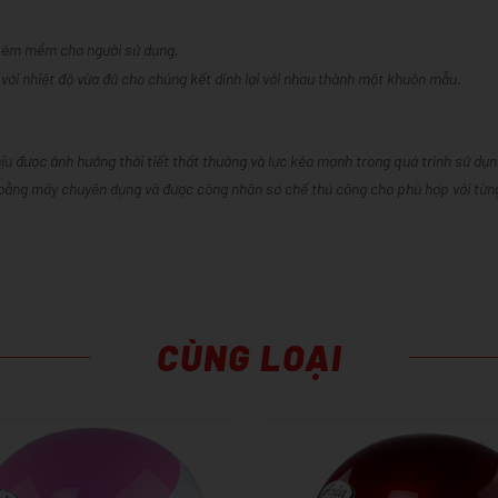
c êm mềm cho người sử dụng.
i nhiệt độ vừa đủ cho chúng kết dính lại với nhau thành một khuôn mẫu.
ịu được ảnh hưởng thời tiết thất thường và lực kéo mạnh trong quá trình sử dụn
 bằng máy chuyên dụng và được công nhân sơ chế thủ công cho phù hợp với từng
CÙNG LOẠI
ón làm từ nhựa ABS
- Chất liệu: Vỏ nón làm từ nhựa ABS
bằng EPS
- Mốp xốp: làm bằng EPS
m
- Size M: 54-57cm