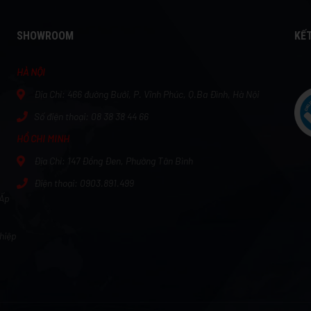
SHOWROOM
KẾT
HÀ NỘI
Địa Chỉ:
466 đường Bưởi, P. Vĩnh Phúc, Q.Ba Đình, Hà Nội
Số điện thoại:
08 38 38 44 66
HỒ CHI MINH
Địa Chỉ:
147 Đồng Đen, Phường Tân Bình
Điện thoại: 0903.891.499
 Ấp
hiệp