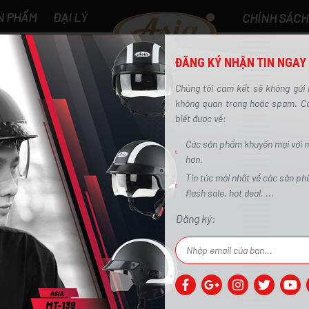
N PHẨM
ĐẠI LÝ
CHÍNH SÁCH
C SẢN PHẨM
- 0 ₫
ĐĂNG KÝ NHẬN TIN NGAY
0
Chúng tôi cam kết sẽ không gửi 
không quan trọng hoặc spam. Các
biết được về:
Các sản phẩm khuyến mại với m
hơn.
Asia MT-103KS Pikachu
Tin tức mới nhất về các sản p
Trang chủ
/
1/2 đầu
/
Asia MT-103KS Pikachu
flash sale, hot deal, ...
Đăng ký: